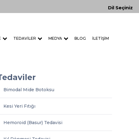
Dil Seçiniz
E
TEDAVILER
MEDYA
BLOG
İLETIŞIM
Tedaviler
Bimodal Mide Botoksu
Kesi Yeri Fıtığı
Hemoroid (Basur) Tedavisi