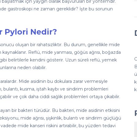
i başlatmak için yaygın olarak başvurulan bir yöntemdir.
sinde gastroskopi ne zaman gereklidir? İşte bu sorunun
r Pylori Nedir?
nucu oluşan bir rahatsızlıktır. Bu durum, genellikle mide
 kaynaklanır. Reflü, mide yanması, göğüs ağrısı, boğazda
G
bi belirtilerle kendini gösterir. Uzun süreli reflü, yemek
B
unlarına neden olabilir.
ü
ralardır. Mide asidinin bu dokulara zarar vermesiyle
k
rı, bulantı, kusma, iştah kaybı ve sindirim problemleri
k
ilir ve çok daha ciddi sağlık problemleri ortaya çıkabilir.
yan bir bakteri türüdür. Bu bakteri, mide asidinin etkisini
eksiyonu, mide ağrısı, şişkinlik, bulantı ve sindirim güçlüğü
un vadede mide kanseri riskini artırabilir, bu yüzden tedavi