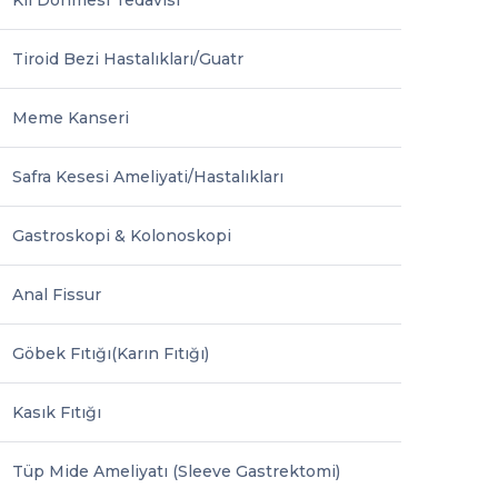
Kıl Dönmesi Tedavisi
Tiroid Bezi Hastalıkları/Guatr
Meme Kanseri
Safra Kesesi Ameliyati/Hastalıkları
Gastroskopi & Kolonoskopi
Anal Fissur
Göbek Fıtığı(Karın Fıtığı)
Kasık Fıtığı
Tüp Mide Ameliyatı (Sleeve Gastrektomi)