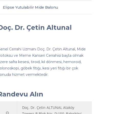
Elipse Yutulabilir Mide Balonu
Doç. Dr. Çetin Altunal
enel Cerrahi Uzmanı Doç. Dr. Çetin Altunal, Mide
otoksu ve Meme Kanseri Cerrahisi başta olmak
zere safra kesesi, tiroid, kıl dönmesi, hemoroid,
olonoskopi, göbek fıtığı, kesi yeri fıtığı bir çok
onuda hizmet vermektedir.
Randevu Alın
Doç. Dr. Çetin ALTUNAL Ataköy
Towers B Blok No:, D:150, Bakırköy/