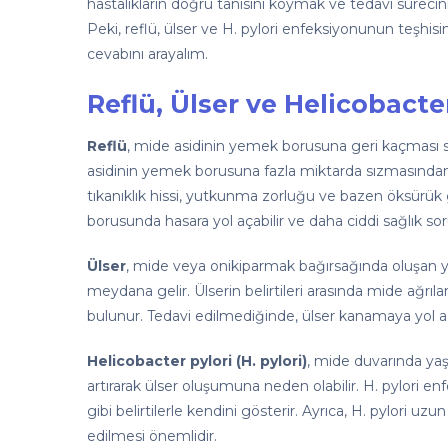
hastalıkların doğru tanısını koymak ve tedavi sürecin
Peki, reflü, ülser ve H. pylori enfeksiyonunun teşhi
cevabını arayalım.
Reflü, Ülser ve Helicobacte
Reflü
, mide asidinin yemek borusuna geri kaçması so
asidinin yemek borusuna fazla miktarda sızmasından
tıkanıklık hissi, yutkunma zorluğu ve bazen öksürük gi
borusunda hasara yol açabilir ve daha ciddi sağlık sor
Ülser
, mide veya onikiparmak bağırsağında oluşan ya
meydana gelir. Ülserin belirtileri arasında mide ağrıla
bulunur. Tedavi edilmediğinde, ülser kanamaya yol açab
Helicobacter pylori (H. pylori)
, mide duvarında yaşa
artırarak ülser oluşumuna neden olabilir. H. pylori enf
gibi belirtilerle kendini gösterir. Ayrıca, H. pylori uz
edilmesi önemlidir.