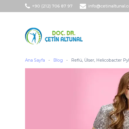
+90 (212) 706 87 97
info@cetinaltunal.
Ana Sayfa
-
Blog
-
Reflü, Ülser, Helicobacter P